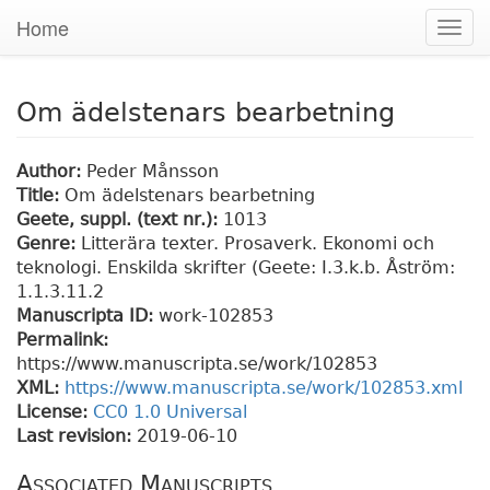
Home
Togg
navig
Om ädelstenars bearbetning
Author:
Peder Månsson
Title:
Om ädelstenars bearbetning
Geete, suppl. (text nr.):
1013
Genre:
Litterära texter. Prosaverk. Ekonomi och
teknologi. Enskilda skrifter (Geete: I.3.k.b. Åström:
1.1.3.11.2
Manuscripta ID:
work-102853
Permalink:
https://www.manuscripta.se/work/102853
XML:
https://www.manuscripta.se/work/102853.xml
License:
CC0 1.0 Universal
Last revision:
2019-06-10
Associated Manuscripts